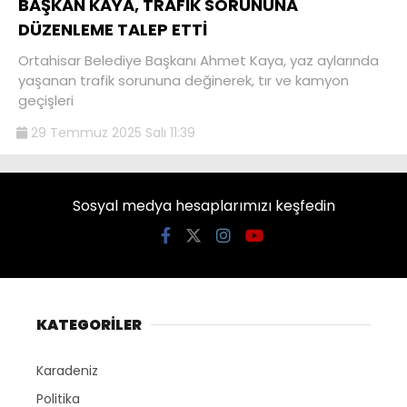
BAŞKAN KAYA, TRAFİK SORUNUNA
DÜZENLEME TALEP ETTİ
Ortahisar Belediye Başkanı Ahmet Kaya, yaz aylarında
yaşanan trafik sorununa değinerek, tır ve kamyon
geçişleri
29 Temmuz 2025 Salı 11:39
Sosyal medya hesaplarımızı keşfedin
KATEGORİLER
Karadeniz
Politika