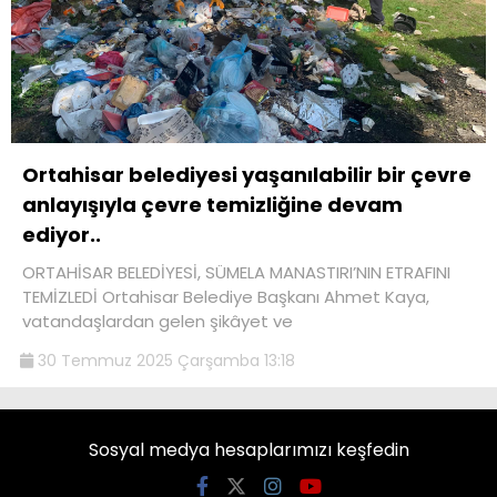
Ortahisar belediyesi yaşanılabilir bir çevre
anlayışıyla çevre temizliğine devam
ediyor..
ORTAHİSAR BELEDİYESİ, SÜMELA MANASTIRI’NIN ETRAFINI
TEMİZLEDİ Ortahisar Belediye Başkanı Ahmet Kaya,
vatandaşlardan gelen şikâyet ve
30 Temmuz 2025 Çarşamba 13:18
Sosyal medya hesaplarımızı keşfedin