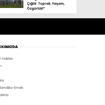
Çığlık: Toprak, Yaşam,
Özgürlük!”
KKIMIZDA
n Hakları
n
r
ika
-Sendika-Emek
deniz