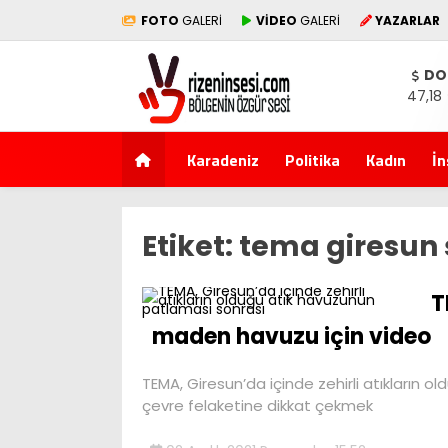
FOTO
GALERİ
VİDEO
GALERİ
YAZARLAR
DO
47,18
Karadeniz
Politika
Kadın
İn
Etiket:
tema giresun 
T
maden havuzu için video
TEMA, Giresun’da içinde zehirli atıkların
çevre felaketine dikkat çekmek