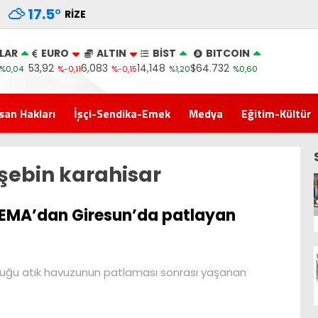
17.5
°
RIZE
LAR
EURO
ALTIN
BİST
BITCOIN
53,92
6,083
14,148
$64.732
%0,04
%-0,11
%-0,15
%1,20
%0,60
san Hakları
İşçi-Sendika-Emek
Medya
Eğitim-Kültür
şebin karahisar
EMA’dan Giresun’da patlayan
 olduğu atık havuzunun patlaması sonrası yaşanan