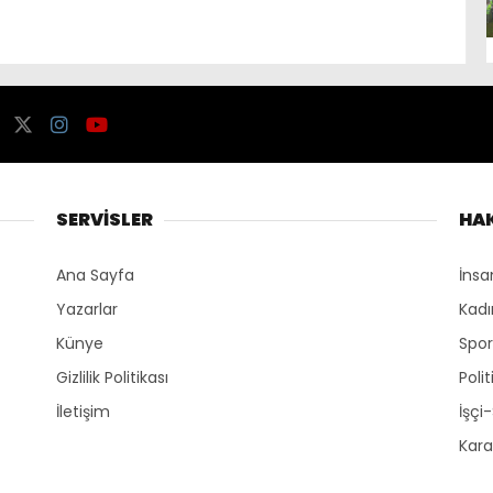
SERVİSLER
HA
Ana Sayfa
İnsa
Yazarlar
Kadı
Künye
Spo
Gizlilik Politikası
Polit
İletişim
İşçi
Kara