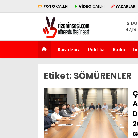
FOTO
GALERİ
VİDEO
GALERİ
YAZARLAR
DO
47,18
Karadeniz
Politika
Kadın
İn
Etiket:
SÖMÜRENLER
Ç
A
D
2
G