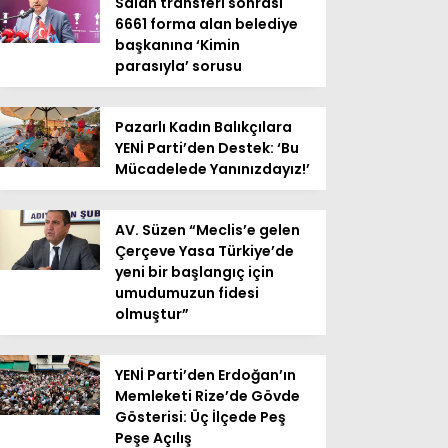
Salah transferi sonrası
6661 forma alan belediye
başkanına ‘Kimin
parasıyla’ sorusu
Pazarlı Kadın Balıkçılara
YENİ Parti’den Destek: ‘Bu
Mücadelede Yanınızdayız!’
AV. Süzen “Meclis’e gelen
Çerçeve Yasa Türkiye’de
yeni bir başlangıç için
umudumuzun fidesi
olmuştur”
YENİ Parti’den Erdoğan’ın
Memleketi Rize’de Gövde
Gösterisi: Üç İlçede Peş
Peşe Açılış