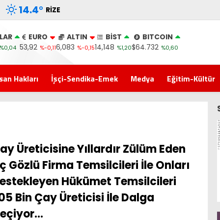
14.4
°
RIZE
LAR
EURO
ALTIN
BİST
BITCOIN
53,92
6,083
14,148
$64.732
%0,04
%-0,11
%-0,15
%1,20
%0,60
san Hakları
İşçi-Sendika-Emek
Medya
Eğitim-Kültür
ay Üreticisine Yıllardır Zülüm Eden
ç Gözlü Firma Temsilcileri İle Onları
estekleyen Hükümet Temsilcileri
05 Bin Çay Üreticisi İle Dalga
eçiyor…