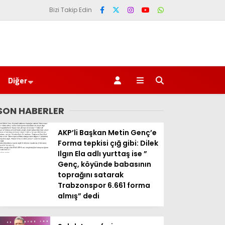
Bizi Takip Edin
Diğer
SON HABERLER
AKP’li Başkan Metin Genç’e
Forma tepkisi çığ gibi: Dilek
Ilgın Ela adlı yurttaş ise ”
Genç, köyünde babasının
toprağını satarak
Trabzonspor 6.661 forma
almış” dedi