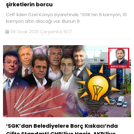
şirketlerin borcu
CHP lideri Özel Konya ziyaretinde “SGK’nın 9 kamyon, 10
kamyon altın alacağı var. Bunun 9
08 Ocak 2025 Çarşamba 16:17
‘SGK’dan Belediyelere Borç Kıskacı’nda
Çifte Standart! CHP’liye Haciz, AKP’liye