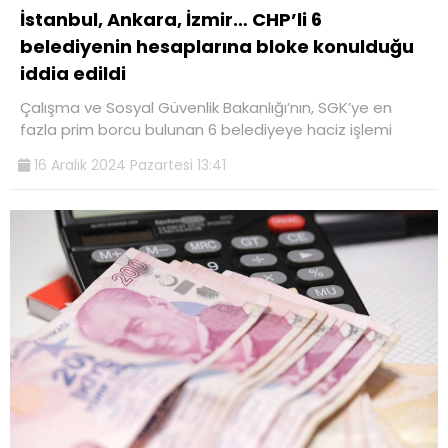
İstanbul, Ankara, İzmir… CHP’li 6
belediyenin hesaplarına bloke konulduğu
iddia edildi
Çalışma ve Sosyal Güvenlik Bakanlığı’nın, SGK’ye en
fazla prim borcu bulunan 6 belediyeye haciz işlemi
16 Aralık 2024 Pazartesi 13:41