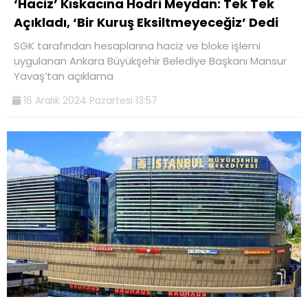
‘Haciz’ Kıskacına Hodri Meydan: Tek Tek
Açıkladı, ‘Bir Kuruş Eksiltmeyeceğiz’ Dedi
SGK tarafından hesaplarına haciz ve bloke işlemi
uygulanan Ankara Büyükşehir Belediye Başkanı Mansur
Yavaş’tan açıklama
16 Aralık 2024 Pazartesi 13:57