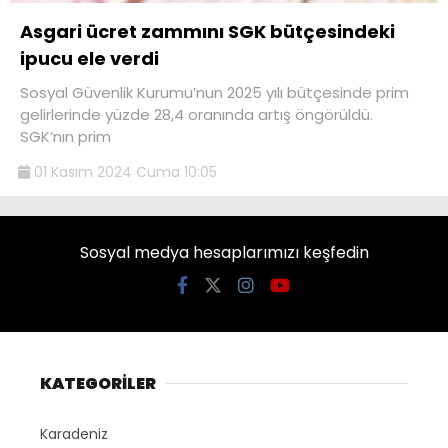
Asgari ücret zammını SGK bütçesindeki
ipucu ele verdi
Sosyal Güvenlik Kurumu’nun 2025 yılı bütçesinde prim
gelirlerinde yüzde 28,4 oranında artış öngörüldü.
SGK’nın prim
01 Kasım 2024 Cuma 10:05
Sosyal medya hesaplarımızı keşfedin
KATEGORİLER
Karadeniz