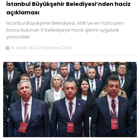
İstanbul Büyükşehir Belediyesi’nden haciz
açıklaması
İstanbul Büyükşehir Belediyesi, SGK’ye en fazla prim
borcu bulunan 6 belediyeye haciz işlemi uyguladı
yönündeki
16 Aralık 2024 Pazartesi 13:43