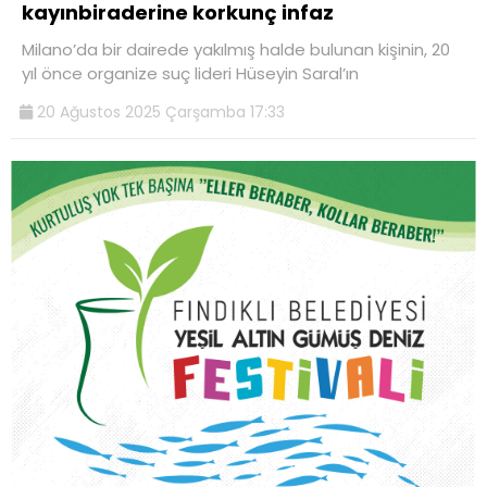
kayınbiraderine korkunç infaz
Milano’da bir dairede yakılmış halde bulunan kişinin, 20
yıl önce organize suç lideri Hüseyin Saral’ın
20 Ağustos 2025 Çarşamba 17:33