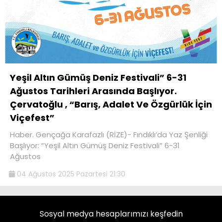
Yeşil Altın Gümüş Deniz Festivali” 6-31
Ağustos Tarihleri Arasında Başlıyor.
Çervatoğlu , “Barış, Adalet Ve Özgürlük İçin
Viçefest”
Haber. Gençağa Karafazlı (RİZE)- Fındıklı’da Yaz Şenliği
Başlıyor: “Yeşil Altın Gümüş Deniz Festivali” 6-31
Ağustos
04 Ağustos 2025 Pazartesi 21:30
Sosyal medya hesaplarımızı keşfedin