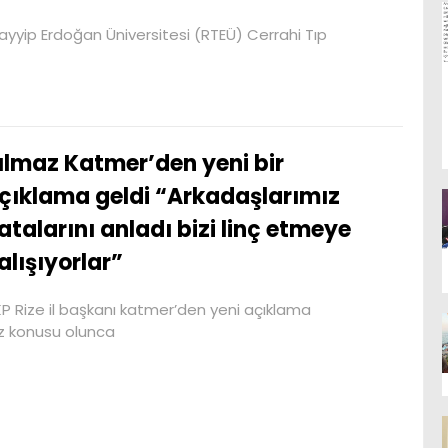
ayyip Erdoğan Üniversitesi (RTEÜ) Cerrahi Tıp
ılmaz Katmer’den yeni bir
çıklama geldi “Arkadaşlarımız
atalarını anladı bizi linç etmeye
alışıyorlar”
P Rize il başkanı katmer’den yeni açıklama
öz konusu olunca