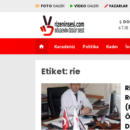
FOTO
GALERİ
VİDEO
GALERİ
YAZARLAR
DO
47,18
Karadeniz
Politika
Kadın
İn
Etiket:
rie
R
R
(
Ö
D