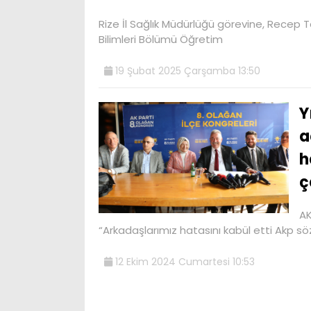
Rize İl Sağlık Müdürlüğü görevine, Recep T
Bilimleri Bölümü Öğretim
19 Şubat 2025 Çarşamba 13:50
Y
a
h
ç
AK
“Arkadaşlarımız hatasını kabül etti Akp s
12 Ekim 2024 Cumartesi 10:53