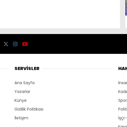
SERVİSLER
HA
Ana Sayfa
İnsa
Yazarlar
Kadı
Künye
Spo
Gizlilik Politikası
Polit
İletişim
İşçi
Kara