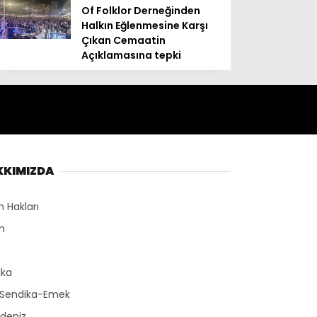
Of Folklor Derneğinden
Halkın Eğlenmesine Karşı
Çıkan Cemaatin
Açıklamasına tepki
KKIMIZDA
n Hakları
n
r
ika
-Sendika-Emek
deniz