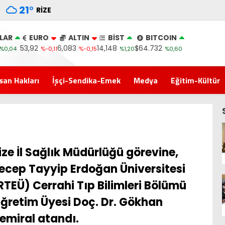
21
°
RIZE
LAR
EURO
ALTIN
BİST
BITCOIN
53,92
6,083
14,148
$64.732
%0,04
%-0,11
%-0,15
%1,20
%0,60
san Hakları
İşçi-Sendika-Emek
Medya
Eğitim-Kültür
ize İl Sağlık Müdürlüğü görevine,
ecep Tayyip Erdoğan Üniversitesi
RTEÜ) Cerrahi Tıp Bilimleri Bölümü
ğretim Üyesi Doç. Dr. Gökhan
emiral atandı.