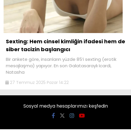
Sexting: Hem cinsel kimliğin ifadesi hem de
siber tacizin başlangıcı
Bir ankete göre, insanların yüzde 85’i sexting (erotik
mesajlaşma) yapıyor. En son Galatasaraylı Icardi,
Natasha
27 Temmuz 2025 Pazar 14:22
Sosyal medya hesaplarımızı keşfedin