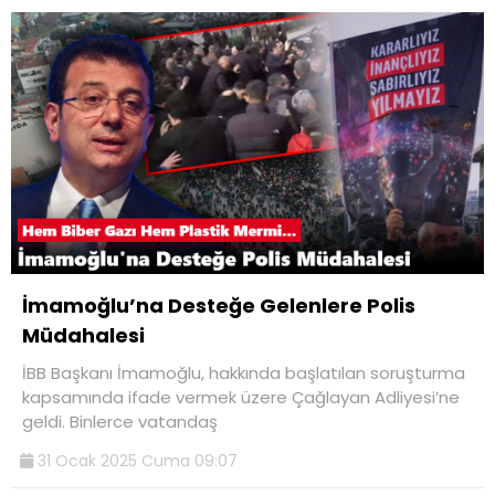
İmamoğlu’na Desteğe Gelenlere Polis
Müdahalesi
İBB Başkanı İmamoğlu, hakkında başlatılan soruşturma
kapsamında ifade vermek üzere Çağlayan Adliyesi’ne
geldi. Binlerce vatandaş
31 Ocak 2025 Cuma 09:07