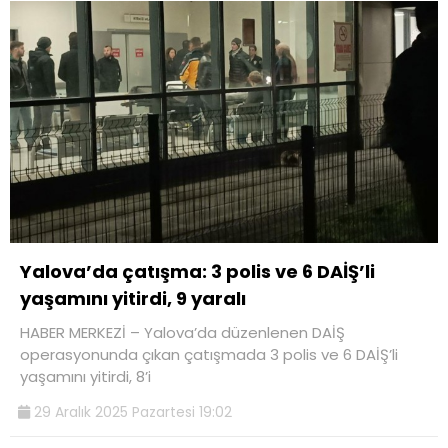
Yalova’da çatışma: 3 polis ve 6 DAİŞ’li
yaşamını yitirdi, 9 yaralı
HABER MERKEZİ – Yalova’da düzenlenen DAİŞ
operasyonunda çıkan çatışmada 3 polis ve 6 DAİŞ’li
yaşamını yitirdi, 8’i
29 Aralık 2025 Pazartesi 19:02