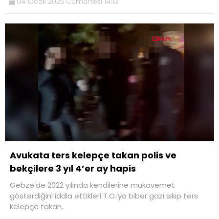
04 Ocak 2025 Cumartesi 14:13
Avukata ters kelepçe takan polis ve
bekçilere 3 yıl 4’er ay hapis
Gebze’de 2022 yılında kendilerine mukavemet
gösterdiğini iddia ettikleri T.O.’ya biber gazı sıkıp ters
kelepçe takan,