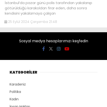
İstanbul’da pazar günü polis tarafından yakalanıp
götürüldüğü karakoldan firar eden, daha sonra
kendisini yakalamaya çalışan
25 Eylül 2024 Çarşamba 21:48
Sosyal medya hesaplarımızı keşfedin
KATEGORİLER
Karadeniz
Politika
Kadın
İnsan Hakları