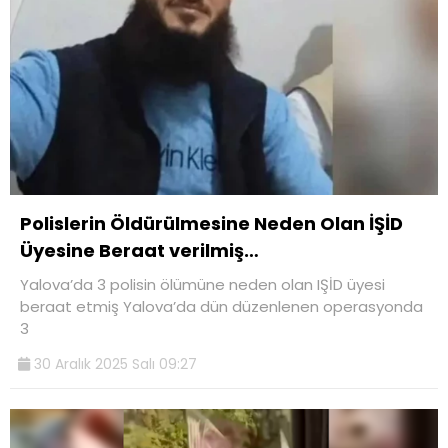
Polislerin Öldürülmesine Neden Olan İŞİD
Üyesine Beraat verilmiş…
Yalova’da 3 polisin ölümüne neden olan IŞİD üyesi
beraat etmiş Yalova’da dün düzenlenen operasyonda
3
30 Aralık 2025 Salı 09:27