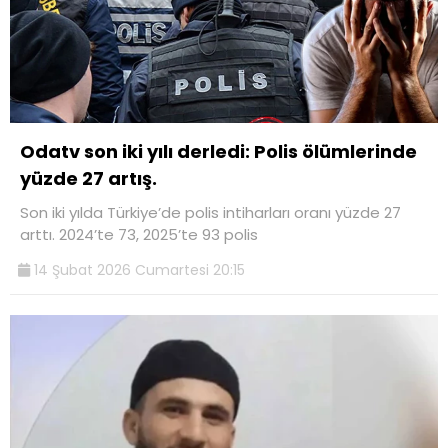
Odatv son iki yılı derledi: Polis ölümlerinde
yüzde 27 artış.
Son iki yılda Türkiye’de polis intiharları oranı yüzde 27
arttı. 2024’te 73, 2025’te 93 polis
14 Şubat 2026 Cumartesi 20:15