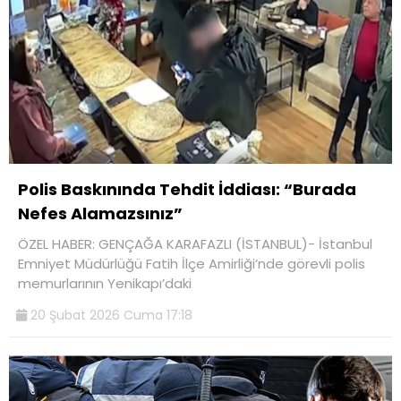
Polis Baskınında Tehdit İddiası: “Burada
Nefes Alamazsınız”
ÖZEL HABER: GENÇAĞA KARAFAZLI (İSTANBUL)- İstanbul
Emniyet Müdürlüğü Fatih İlçe Amirliği’nde görevli polis
memurlarının Yenikapı’daki
20 Şubat 2026 Cuma 17:18