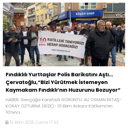
Fındıklılı Yurttaşlar Polis Barikatını Aştı…
Çervatoğlu,“Bizi Yürütmek İstemeyen
Kaymakam Fındıklı’nın Huzurunu Bozuyor”
HABER: Gençağa Karafazlı GÖRÜNTÜ: ALİ OSMAN ERTAŞ-
KORAY ÖZTURNA (RİZE)- 10 Ekim Ankara Katliamı’nın
10’nıncı
10 Ekim 2025 Cuma 17:33