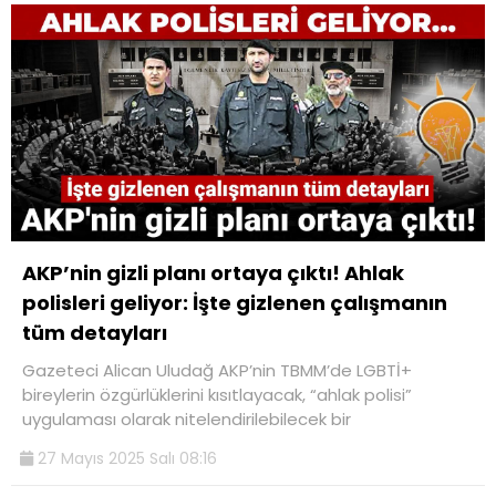
AKP’nin gizli planı ortaya çıktı! Ahlak
polisleri geliyor: İşte gizlenen çalışmanın
tüm detayları
Gazeteci Alican Uludağ AKP’nin TBMM’de LGBTİ+
bireylerin özgürlüklerini kısıtlayacak, “ahlak polisi”
uygulaması olarak nitelendirilebilecek bir
27 Mayıs 2025 Salı 08:16