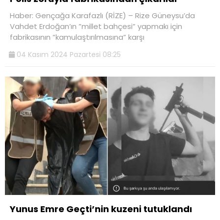
Haber: Gençağa Karafazlı (RİZE) – Rize Güneysu’da
Vahdet Erdoğan’ın ”millet bahçesi” yapmakı için
fabrikasının ”kamulaştırılmasına” karşı
04 Kasım 2024 Pazartesi 08:25
Yunus Emre Geçti’nin kuzeni tutuklandı