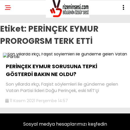
Etiket:
PERİNÇEK EYMUR
PROROGRSM TERK ETTİ
PERİNÇEK EYMUR SORUSUNA TEPKİ
GÖSTERDİ BAKIN NE OLDU?
Son yıllarda ırkçı, Faşist söylemleri ile gündeme gelen
Vatan Partisi lideri Doğu Perinçek, eski MİT’çi
11 Kasım 2021 Perşembe 14:57
Sosyal medya hesaplarımızı keşfedin