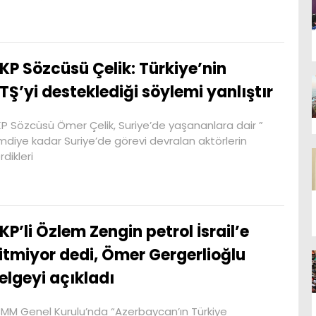
KP Sözcüsü Çelik: Türkiye’nin
TŞ’yi desteklediği söylemi yanlıştır
P Sözcüsü Ömer Çelik, Suriye’de yaşananlara dair ”
mdiye kadar Suriye’de görevi devralan aktörlerin
rdikleri
KP’li Özlem Zengin petrol İsrail’e
itmiyor dedi, Ömer Gergerlioğlu
elgeyi açıkladı
MM Genel Kurulu’nda “Azerbaycan’ın Türkiye