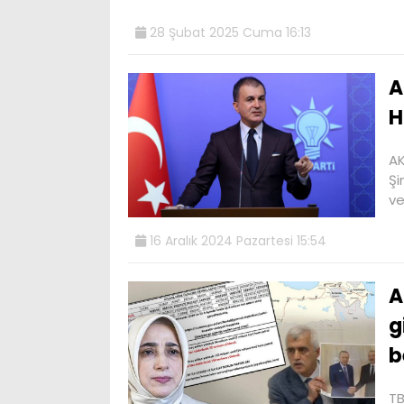
28 Şubat 2025 Cuma 16:13
A
H
AK
Şi
ve
16 Aralık 2024 Pazartesi 15:54
A
g
b
TB