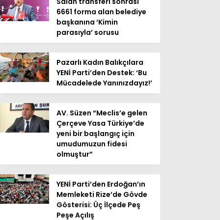
Salah transferi sonrası
6661 forma alan belediye
başkanına ‘Kimin
parasıyla’ sorusu
Pazarlı Kadın Balıkçılara
YENİ Parti’den Destek: ‘Bu
Mücadelede Yanınızdayız!’
AV. Süzen “Meclis’e gelen
Çerçeve Yasa Türkiye’de
yeni bir başlangıç için
umudumuzun fidesi
olmuştur”
YENİ Parti’den Erdoğan’ın
Memleketi Rize’de Gövde
Gösterisi: Üç İlçede Peş
Peşe Açılış