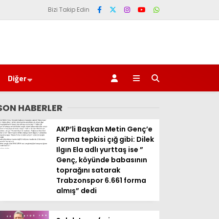
Bizi Takip Edin
Diğer
SON HABERLER
AKP’li Başkan Metin Genç’e
Forma tepkisi çığ gibi: Dilek
Ilgın Ela adlı yurttaş ise ”
Genç, köyünde babasının
toprağını satarak
Trabzonspor 6.661 forma
almış” dedi