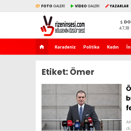
FOTO
GALERİ
VİDEO
GALERİ
YAZARLAR
DO
47,18
Karadeniz
Politika
Kadın
İn
Etiket:
Ömer
Ö
b
f
AK
dü