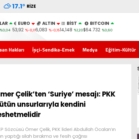
17.1
°
RIZE
LAR
EURO
ALTIN
BİST
BITCOIN
53,92
6,083
14,148
$64.732
%0,04
%-0,11
%-0,15
%1,20
%0,60
san Hakları
İşçi-Sendika-Emek
Medya
Eğitim-Kültür
mer Çelik’ten ‘Suriye’ mesajı: PKK
ütün unsurlarıyla kendini
eshetmelidir
P Sözcüsü Ömer Çelik, PKK lideri Abdullah Öcalan’ın
n yaptığı silah bırakma ve fesih çağrısı