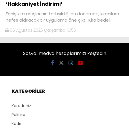
‘Hakkaniyet İndirimi’
Fahiş kira artışlarının tartışıldığı bu dönemde, kiracılara
nefes aldıracak bir uygulama öne çıktı. Kira bedeli
06 Ağustos 2025 Çarşamba 16:56
Sosyal medya hesaplarımızı keşfedin
KATEGORİLER
Karadeniz
Politika
Kadın