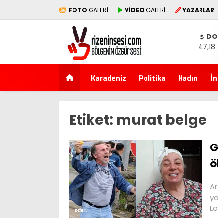
FOTO
GALERİ
VİDEO
GALERİ
YAZARLAR
DO
47,18
Karadeniz
Politika
Kadın
İn
Etiket:
murat belge
G
ö
Ar
ya
Lo