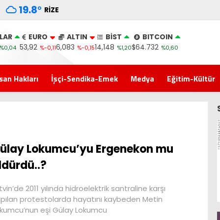
19.8
°
RIZE
LAR
EURO
ALTIN
BİST
BITCOIN
53,92
6,083
14,148
$64.732
%0,04
%-0,11
%-0,15
%1,20
%0,60
san Hakları
İşçi-Sendika-Emek
Medya
Eğitim-Kültür
ülay Lokumcu’yu Ergenekon mu
ldürdü..?
tvin’de 2011 yılında hidroelektrik santraline karşı
pılan protestolarda hayatını kaybeden Metin
kumcu’nun eşi Gülay Lokumcu