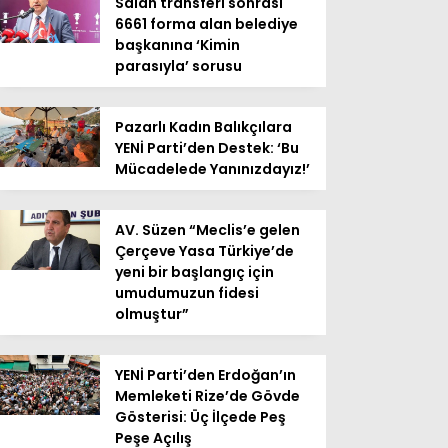
Salah transferi sonrası
6661 forma alan belediye
başkanına ‘Kimin
parasıyla’ sorusu
Pazarlı Kadın Balıkçılara
YENİ Parti’den Destek: ‘Bu
Mücadelede Yanınızdayız!’
AV. Süzen “Meclis’e gelen
Çerçeve Yasa Türkiye’de
yeni bir başlangıç için
umudumuzun fidesi
olmuştur”
YENİ Parti’den Erdoğan’ın
Memleketi Rize’de Gövde
Gösterisi: Üç İlçede Peş
Peşe Açılış