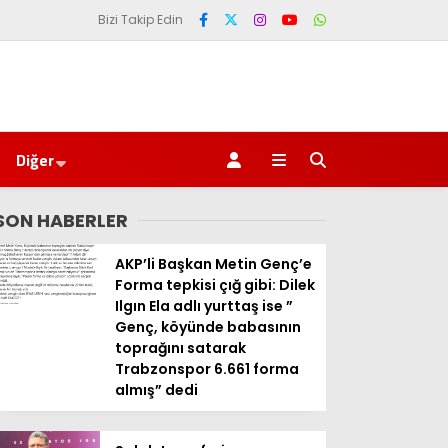
Bizi Takip Edin
Diğer
SON HABERLER
AKP’li Başkan Metin Genç’e
Forma tepkisi çığ gibi: Dilek
Ilgın Ela adlı yurttaş ise ”
Genç, köyünde babasının
toprağını satarak
Trabzonspor 6.661 forma
almış” dedi