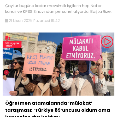
Çaykur bugüne kadar mevsimlik işçilerin hep Noter
kanalı ve KPSS Sınavından personel alıyordu. Başta Rize,
21 Nisan 2025 Pazartesi 19:42
Öğretmen atamalarında ‘mülakat’
tartışması: ‘Türkiye 89’uncusu oldum ama