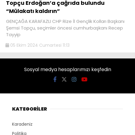
Topçu Erdoğan’a çağrıda bulundu
“Mülakatı kaldırın”
GENÇAĞA KARAFAZLI CHP Rize İl Gençlik Kolları Başkanı
Şemsi Topçu, seçimler öncesi cumhurbaşkanı Recep
Tayyip
05 Ekim 2024 Cumartesi 11:13
Sosyal medya hesaplarımızı keşfedin
KATEGORİLER
Karadeniz
Politika