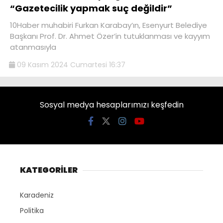
“Gazetecilik yapmak suç değildir”
10Haber muhabiri Furkan Karabay’ın, Esenyurt Belediye
Başkanı Prof. Dr. Ahmet Özer’in tutuklanması ve kayyım
atanmasıyla
09 Kasım 2024 Cumartesi 16:37
Sosyal medya hesaplarımızı keşfedin
KATEGORİLER
Karadeniz
Politika