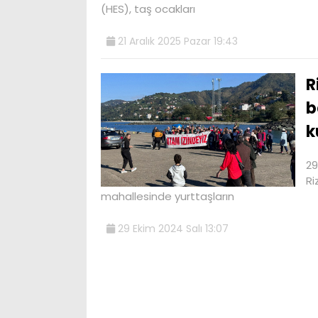
(HES), taş ocakları
21 Aralık 2025 Pazar 19:43
R
b
k
29
Ri
mahallesinde yurttaşların
29 Ekim 2024 Salı 13:07