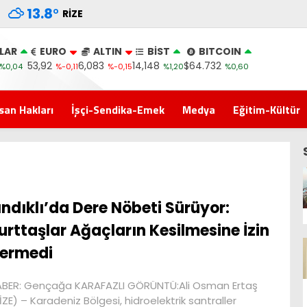
13.8
°
RIZE
LAR
EURO
ALTIN
BİST
BITCOIN
53,92
6,083
14,148
$64.732
%0,04
%-0,11
%-0,15
%1,20
%0,60
san Hakları
İşçi-Sendika-Emek
Medya
Eğitim-Kültür
ındıklı’da Dere Nöbeti Sürüyor:
urttaşlar Ağaçların Kesilmesine İzin
ermedi
BER: Gençağa KARAFAZLI GÖRÜNTÜ:Ali Osman Ertaş
İZE) – Karadeniz Bölgesi, hidroelektrik santraller