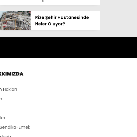
Rize Şehir Hastanesinde
Neler Oluyor?
KKIMIZDA
n Hakları
n
r
ika
-Sendika-Emek
deniz