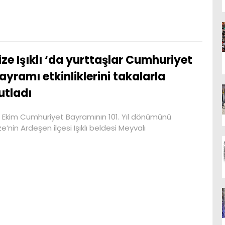
ize Işıklı ‘da yurttaşlar Cumhuriyet
ayramı etkinliklerini takalarla
utladı
 Ekim Cumhuriyet Bayramının 101. Yıl dönümünü
ze’nin Ardeşen ilçesi Işıklı beldesi Meyvalı