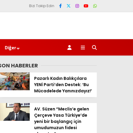
Bizi Takip Edin
Diğer
SON HABERLER
Pazarlı Kadın Balıkçılara
YENİ Parti’den Destek: ‘Bu
Mücadelede Yanınızdayız!’
AV. Süzen “Meclis’e gelen
Çerçeve Yasa Türkiye’de
yeni bir başlangıç için
umudumuzun fidesi