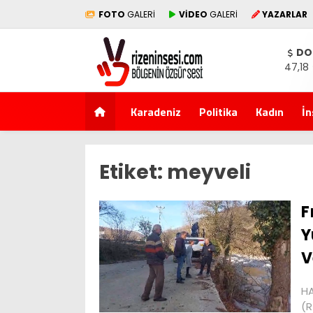
FOTO
GALERİ
VİDEO
GALERİ
YAZARLAR
DO
47,18
Karadeniz
Politika
Kadın
İn
Etiket:
meyveli
F
Y
V
HA
(R