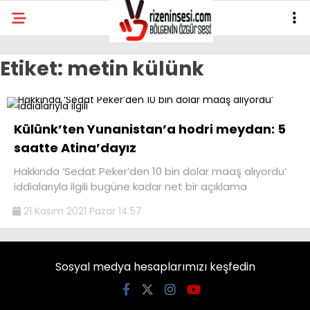
Etiket:
metin külünk
Külünk’ten Yunanistan’a hodri meydan: 5
saatte Atina’dayız
Hakkında ‘Sedat Peker’den 10 bin dolar maaş alıyordu’
iddialarıyla ilgili bugüne kadar net bir açıklama
21 Kasım 2021 Pazar 14:57
Sosyal medya hesaplarımızı keşfedin