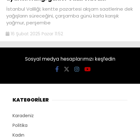
İstanbul Valiliği; kentte pazartesi akşam saatlerine dek
yağışların süreceğini, çarşamba günü karla karışık
yağmur, perşembe
16 Şubat 2025 Pazar 11:52
Sosyal medya hesaplarımızı keşfedin
KATEGORİLER
Karadeniz
Politika
Kadın