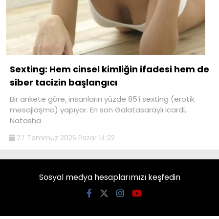
Sexting: Hem cinsel kimliğin ifadesi hem de
siber tacizin başlangıcı
Bir ankete göre, insanların yüzde 85’i sexting (erotik
mesajlaşma) yapıyor. En son Galatasaraylı Icardi,
Natasha
27 Temmuz 2025 Pazar 14:22
Sosyal medya hesaplarımızı keşfedin