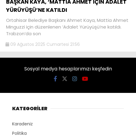
BAŞKAN KAYA, ‘MATTİA AHMET İÇİN ADALET
YÜRÜYÜŞÜ’NE KATILDI
Ortahisar Belediye Başkanı Ahmet Kaya, Mattia Ahmet
Minguzzi için düzenlenen ‘Adalet Yürüyüşü’ne katıldı.
Trabzon’da son
09 Ağustos 2025 Cumartesi 21:56
Sosyal medya hesaplarımızı keşfedin
KATEGORİLER
Karadeniz
Politika