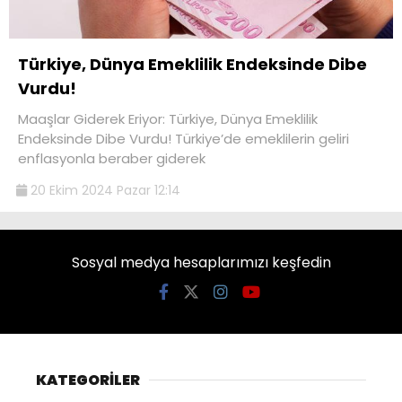
Türkiye, Dünya Emeklilik Endeksinde Dibe
Vurdu!
Maaşlar Giderek Eriyor: Türkiye, Dünya Emeklilik
Endeksinde Dibe Vurdu! Türkiye’de emeklilerin geliri
enflasyonla beraber giderek
20 Ekim 2024 Pazar 12:14
Sosyal medya hesaplarımızı keşfedin
KATEGORİLER