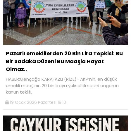
Pazarlı emeklilerden 20 Bin Lira Tepkisi: Bu
Bir Sadaka Düzeni Bu Maaşla Hayat
Olmaz..
HABER:Gençağa KARAFAZLI (RİZE)- AKP’nin, en düşük
emekli maaşının 20 bin liraya yükseltilmesini öngören
kanun teklifi,
19 Ocak 2026 Pazartesi 19:10