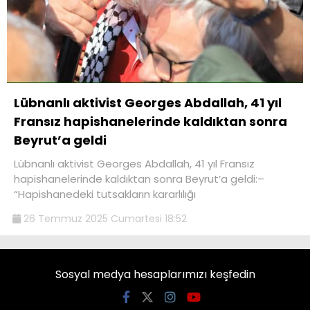
Lübnanlı aktivist Georges Abdallah, 41 yıl
Fransız hapishanelerinde kaldıktan sonra
Beyrut’a geldi
Lübnanlı aktivist Georges Abdallah, 41 yıl Fransız
hapishanelerinde kaldıktan sonra Beyrut’a geldi:–
“Hapishanedeki tutsakların kararlılığı
26 Temmuz 2025 Cumartesi 18:52
Sosyal medya hesaplarımızı keşfedin