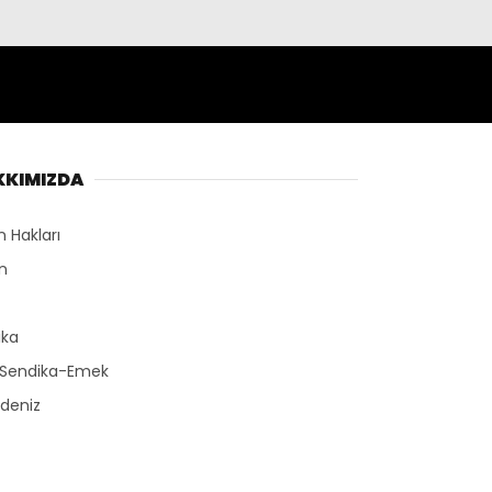
KKIMIZDA
n Hakları
n
r
ika
-Sendika-Emek
deniz