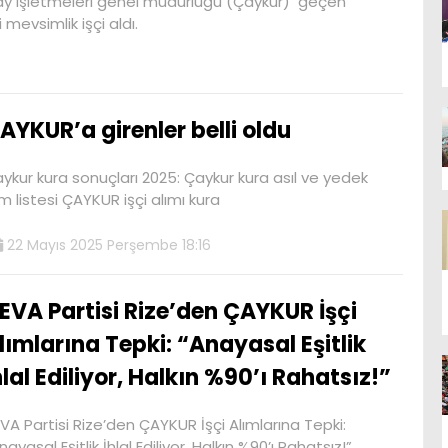
y işletmeleri genel müdürlüğü (Çaykur) geçen
evsimlik işçi aldı.
AYKUR’a girenler belli oldu
ykur kura sonuçları 2025: Çaykur kura asıl ve yedek
im listesi ÇAYKUR işçi alımı kura
22 Mayıs 2025 Perşembe 18:16
EVA Partisi Rize’den ÇAYKUR İşçi
lımlarına Tepki: “Anayasal Eşitlik
hlal Ediliyor, Halkın %90’ı Rahatsız!”
VA Partisi Rize’den ÇAYKUR İşçi Alımlarına Tepki:
nayasal Eşitlik İhlal Ediliyor, Halkın %90’ı Rahatsız!”