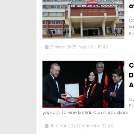
o
Ça
ka
Ri
21 Nisan 2025 Pazartesi 19:42
C
D
A
Cu
Be
yapıldığı törene katıldı. Cumhurbaşkanı
30 Ocak 2025 Perşembe 22:46