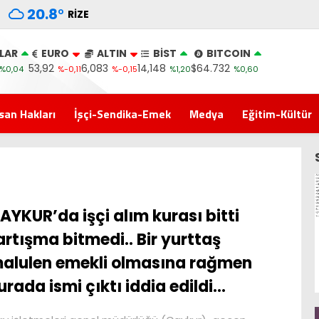
20.8
°
RIZE
LAR
EURO
ALTIN
BİST
BITCOIN
53,92
6,083
14,148
$64.732
%0,04
%-0,11
%-0,15
%1,20
%0,60
san Hakları
İşçi-Sendika-Emek
Medya
Eğitim-Kültür
AYKUR’da işçi alım kurası bitti
artışma bitmedi.. Bir yurttaş
alulen emekli olmasına rağmen
urada ismi çıktı iddia edildi…