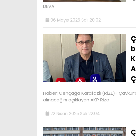
DEVA
06 Mayıs 2025 Salı 20:02
Ç
b
K
A
Ç
Haber: Gençağa Karafazlı (RİZE)- Çaykur’a 
alınacağını açıklayan AKP Rize
22 Nisan 2025 Salı 22:04
Ç