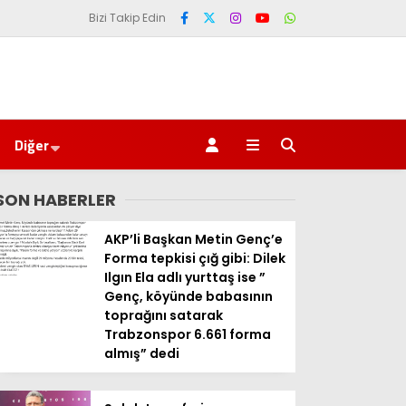
Bizi Takip Edin
Diğer
SON HABERLER
AKP’li Başkan Metin Genç’e
Forma tepkisi çığ gibi: Dilek
Ilgın Ela adlı yurttaş ise ”
Genç, köyünde babasının
toprağını satarak
Trabzonspor 6.661 forma
almış” dedi