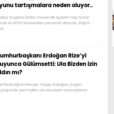
yunu tartışmalara neden oluyor..
ykur bugüne kadar mevsimlik işçilerin hep Noter
nalı ve KPSS Sınavından personel alıyordu. Başta
ze,
umhurbaşkanı Erdoğan Rize’yi
uyunca Gülümsetti: Ula Bizden İzin
ldın mı?
mhurbaşkanı Recep Tayyip Erdoğan, bugün
ştepe’de yeni hakim ve savcıların atamalarının