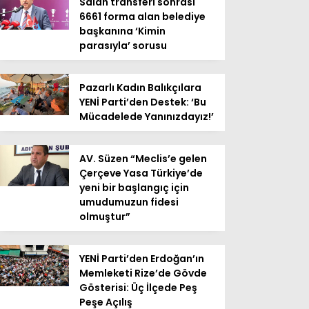
Salah transferi sonrası
6661 forma alan belediye
başkanına ‘Kimin
parasıyla’ sorusu
Pazarlı Kadın Balıkçılara
YENİ Parti’den Destek: ‘Bu
Mücadelede Yanınızdayız!’
AV. Süzen “Meclis’e gelen
Çerçeve Yasa Türkiye’de
yeni bir başlangıç için
umudumuzun fidesi
olmuştur”
YENİ Parti’den Erdoğan’ın
Memleketi Rize’de Gövde
Gösterisi: Üç İlçede Peş
Peşe Açılış