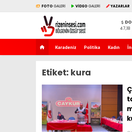
FOTO
GALERİ
VİDEO
GALERİ
YAZARLAR
DO
47,18
Karadeniz
Politika
Kadın
İn
Etiket:
kura
Ç
t
m
k