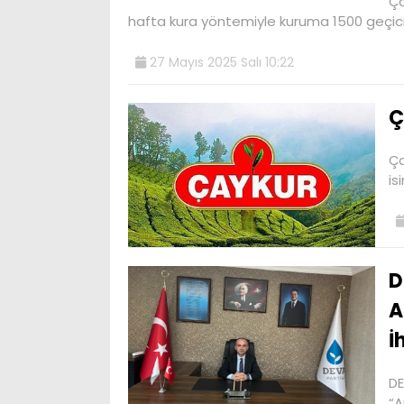
Ça
hafta kura yöntemiyle kuruma 1500 geçici m
27 Mayıs 2025 Salı 10:22
Ç
Ça
is
D
A
İ
DE
“A