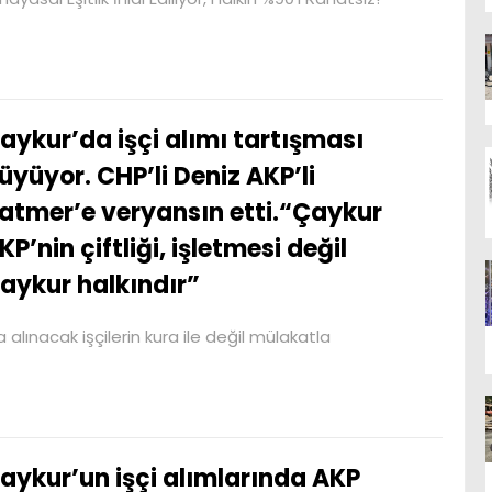
aykur’da işçi alımı tartışması
üyüyor. CHP’li Deniz AKP’li
atmer’e veryansın etti.“Çaykur
KP’nin çiftliği, işletmesi değil
aykur halkındır”
alınacak işçilerin kura ile değil mülakatla
aykur’un işçi alımlarında AKP