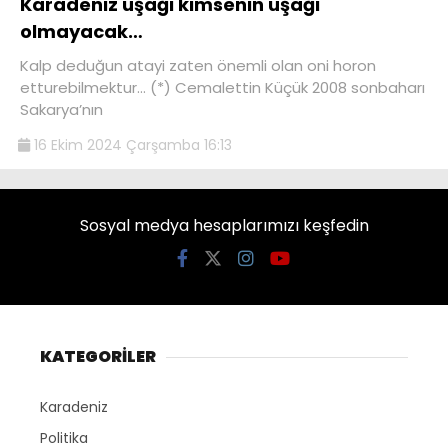
Karadeniz uşağı kimsenin uşağı
olmayacak…
Kalp deduğun atayi zaten önemli olan oni horon
etturebilmektur… (*) Cemalettin Küçük 2008 sonbaharı
Sakarya’nın
16 Ekim 2024 Çarşamba 16:13
Sosyal medya hesaplarımızı keşfedin
KATEGORİLER
Karadeniz
Politika