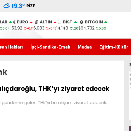
19.3
°
RIZE
LAR
EURO
ALTIN
BİST
BITCOIN
53,92
6,083
14,148
$64.732
%0,04
%-0,11
%-0,15
%1,20
%0,60
san Hakları
İşçi-Sendika-Emek
Medya
Eğitim-Kültür
hk
ılıçdaroğlu, THK’yı ziyaret edecek
ıyla gündeme gelen THK’yı bu akşam ziyaret edecek.