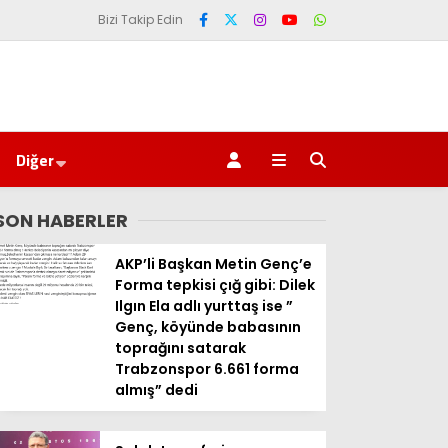
Bizi Takip Edin
Diğer
SON HABERLER
AKP’li Başkan Metin Genç’e
Forma tepkisi çığ gibi: Dilek
Ilgın Ela adlı yurttaş ise ”
Genç, köyünde babasının
toprağını satarak
Trabzonspor 6.661 forma
almış” dedi