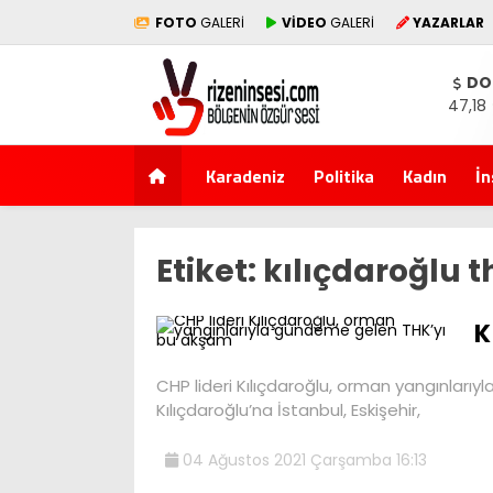
FOTO
GALERİ
VİDEO
GALERİ
YAZARLAR
DO
47,18
Karadeniz
Politika
Kadın
İn
Etiket:
kılıçdaroğlu t
K
CHP lideri Kılıçdaroğlu, orman yangınlar
Kılıçdaroğlu’na İstanbul, Eskişehir,
04 Ağustos 2021 Çarşamba 16:13