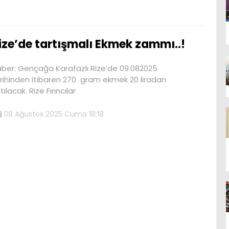
ize’de tartışmalı Ekmek zammı..!
ber: Gençağa Karafazlı Rize’de 09.082025
rihinden itibaren 270 gram ekmek 20 liradan
tılacak. Rize Fırıncılar
08 Ağustos 2025 Cuma 18:18