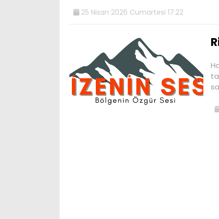
25 Nisan 2026 Cumartesi 17:22
R
Ha
ta
sa