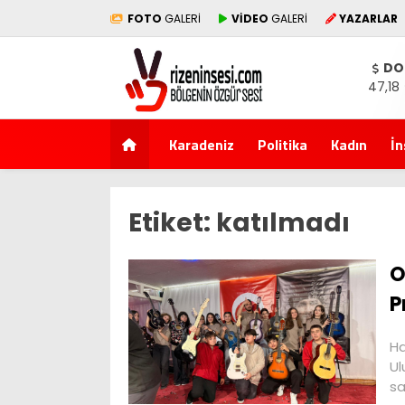
FOTO
GALERİ
VİDEO
GALERİ
YAZARLAR
DO
47,18
Karadeniz
Politika
Kadın
İn
Etiket:
katılmadı
O
P
Ha
Ul
sa