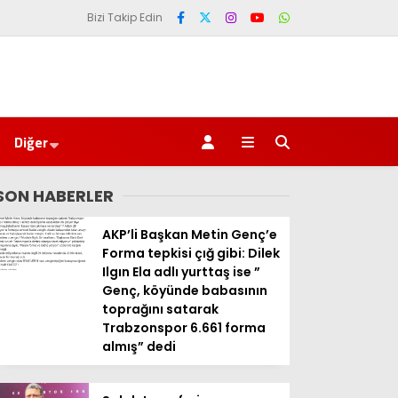
Bizi Takip Edin
Diğer
SON HABERLER
AKP’li Başkan Metin Genç’e
Forma tepkisi çığ gibi: Dilek
Ilgın Ela adlı yurttaş ise ”
Genç, köyünde babasının
toprağını satarak
Trabzonspor 6.661 forma
almış” dedi