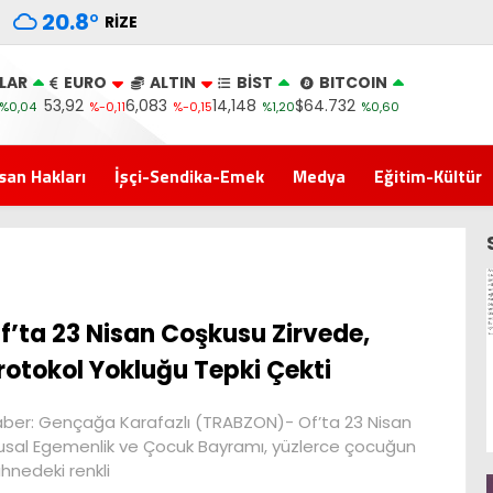
20.8
°
RIZE
LAR
EURO
ALTIN
BİST
BITCOIN
53,92
6,083
14,148
$64.732
%0,04
%-0,11
%-0,15
%1,20
%0,60
san Hakları
İşçi-Sendika-Emek
Medya
Eğitim-Kültür
f’ta 23 Nisan Coşkusu Zirvede,
rotokol Yokluğu Tepki Çekti
ber: Gençağa Karafazlı (TRABZON)- Of’ta 23 Nisan
usal Egemenlik ve Çocuk Bayramı, yüzlerce çocuğun
hnedeki renkli