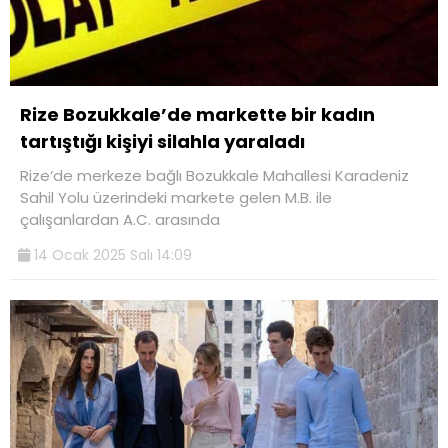
Rize Bozukkale’de markette bir kadın
tartıştığı kişiyi silahla yaraladı
Rize‘de merkeze bağlı Bozukkale Mahallesi Karadeniz
Sahil Yolu üzerindeki markete gelen M.B. ile
çalışanlardan A.C. arasında
14 Ocak 2025 Salı 14:09