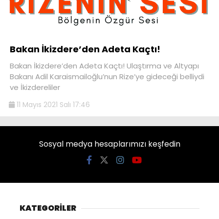
Bakan İkizdere’den Adeta Kaçtı!
Bakan İkizdere’den Adeta Kaçtı! Ulaştırma ve Altyapı
Bakanı Adil Karaismailoğlu’nun Rize’ye gideceği belliydi
ve İkizdereliler
11 Mayıs 2021 Salı 17:46
Sosyal medya hesaplarımızı keşfedin
KATEGORİLER