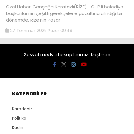
Özel Haber: Gençağa Karafazlı(RİZE) –CHP’li belediye
başkanlarının çeşitli gerekçelerle gözaltına alındığı bir
dönemde, Rize’nin Pazar
27 Temmuz 2025 Pazar 09:48
Sosyal medya hesaplarımızı keşfedin
KATEGORİLER
Karadeniz
Politika
Kadın