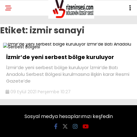
Etiket:
izmir sanayi
İzmir’de yeni serbest bölge kuruluyor
İzmir’de yeni serbest bölge kuruluyor İzmir’de Batı
Anadolu Serbest Bölgesi kurulmasına ilişkin karar Resmi
Gazete’de
09 Eylül 2021 Perşembe 10:27
Sosyal medya hesaplarımızı keşfedin