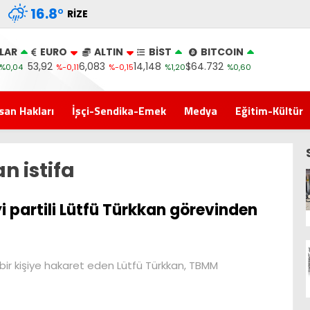
16.8
°
RIZE
LAR
EURO
ALTIN
BİST
BITCOIN
53,92
6,083
14,148
$64.732
%0,04
%-0,11
%-0,15
%1,20
%0,60
san Hakları
İşçi-Sendika-Emek
Medya
Eğitim-Kültür
an istifa
yi partili Lütfü Türkkan görevinden
bir kişiye hakaret eden Lütfü Türkkan, TBMM