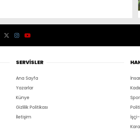
SERVİSLER
HA
Ana Sayfa
İnsa
Yazarlar
Kadı
Künye
Spo
Gizlilik Politikası
Polit
İletişim
İşçi
Kara