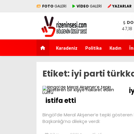
FOTO
GALERİ
VİDEO
GALERİ
YAZARLAR
DO
47,18
Karadeniz
Politika
Kadın
İn
Etiket:
iyi parti türkk
İ
istifa etti
Bingöl’de Meral Akşener’e tepki gösteren 
Başkanlığı’na dilekçe verdi: