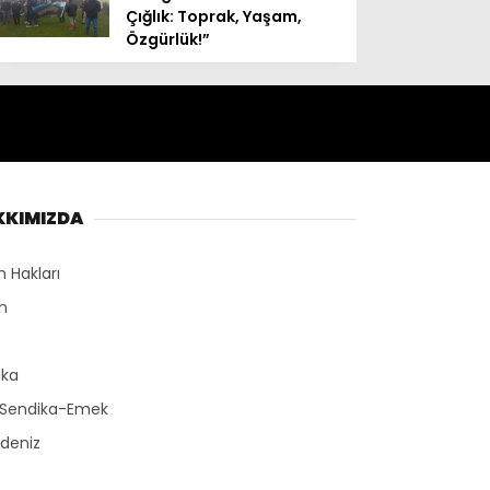
Çığlık: Toprak, Yaşam,
Özgürlük!”
KKIMIZDA
n Hakları
n
r
ika
-Sendika-Emek
deniz