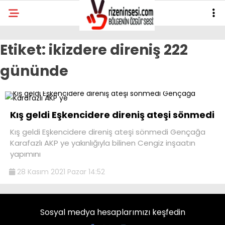
Etiket:
ikizdere direniş 222
gününde
Kış geldi Eşkencidere direniş ateşi sönmedi
Kış geldi Eşkencidere direniş ateşi sönmedi Gençağa
Karafazlı AKP ye yakınlığıyla bilinen Cengiz inşaatın
yapımını
28 Kasım 2021 Pazar 14:52
Sosyal medya hesaplarımızı keşfedin