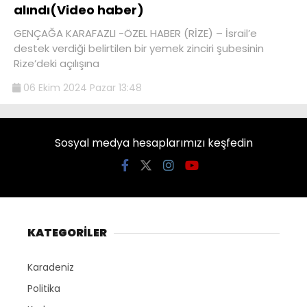
alındı(Video haber)
GENÇAĞA KARAFAZLI -ÖZEL HABER (RİZE) – İsrail’e
destek verdiği belirtilen bir yemek zinciri şubesinin
Rize’deki açılışına
06 Ekim 2024 Pazar 13:48
Sosyal medya hesaplarımızı keşfedin
KATEGORİLER
Karadeniz
Politika