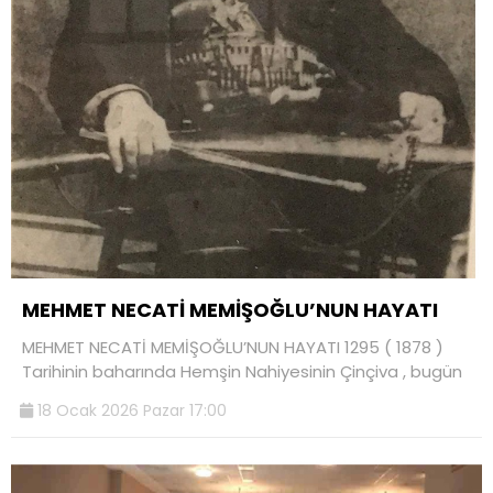
MEHMET NECATİ MEMİŞOĞLU’NUN HAYATI
MEHMET NECATİ MEMİŞOĞLU’NUN HAYATI 1295 ( 1878 )
Tarihinin baharında Hemşin Nahiyesinin Çinçiva , bugün
18 Ocak 2026 Pazar 17:00