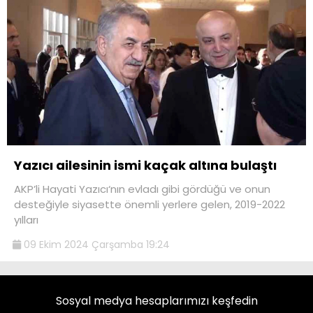
Yazıcı ailesinin ismi kaçak altına bulaştı
AKP’li Hayati Yazıcı‘nın evladı gibi gördüğü ve onun
desteğiyle siyasette önemli yerlere gelen, 2019-2022
yılları
09 Ekim 2024 Çarşamba 19:24
Sosyal medya hesaplarımızı keşfedin