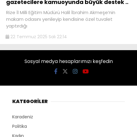
gazetecilere kamuoyunda büyük destek ..
Rize İl Milli Eğitim Müdürü Halil İbrahim Akmeşe’nin
makam odasını yenileyip kendisine özel tuvalet
yaptırdığı
22 Temmuz 2025 Salı 22:14
Sosyal medya hesaplarımızı keşfedin
KATEGORİLER
Karadeniz
Politika
Kadın