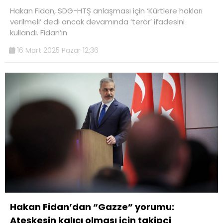
Hakan Fidan, SDG-HTŞ anlaşması için ‘Kürtlere hakları
verilmeli’ dedi ancak devamında ‘terör’ ifadesini
kullandı. Fidan’ın
16 Mart 2025 Pazar 12:36
Hakan Fidan’dan “Gazze” yorumu:
Ateşkesin kalıcı olması için takipçi