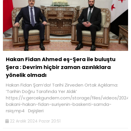
Hakan Fidan Ahmed eş-Şera ile buluştu
Şera : Devrim hiçbir zaman azınlıklara
yönelik olmadı
Hakan Fidan Şam’da! Tarihi Zirveden Ortak Açıklama:
‘Tarihin Doğru Tarafında Yer Aldık’
https://v.gercekgundem.com/storage/files/videos/2024/12
bakani-hakan-fidan-suriyenin-baskenti-samda-
rsiq.mp4 Dışişleri
22 Aralık 2024 Pazar 20:51