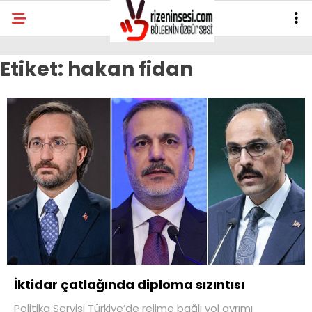
Etiket:
hakan fidan
İktidar çatlağında diploma sızıntısı
Politika Servisi Türkiye’de rejime bağlı yol ayrımı