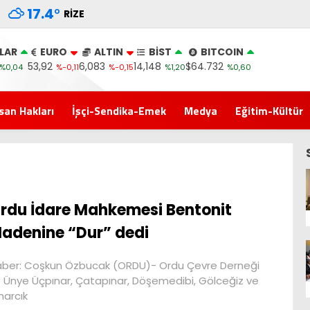
17.4
°
RIZE
LAR
EURO
ALTIN
BİST
BITCOIN
53,92
6,083
14,148
$64.732
%0,04
%-0,11
%-0,15
%1,20
%0,60
san Hakları
İşçi-Sendika-Emek
Medya
Eğitim-Kültür
rdu İdare Mahkemesi Bentonit
adenine “Dur” dedi
ber: Coşkun Özbucak (ORDU)- Ordu Çevre Derneği
 Ünye Üçpınar, Çatapınar, Döşemedibi, Gölceğiz ve
narcık