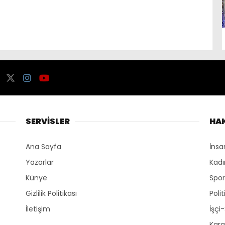
SERVİSLER
HA
Ana Sayfa
İnsa
Yazarlar
Kadı
Künye
Spo
Gizlilik Politikası
Polit
İletişim
İşçi
Kara