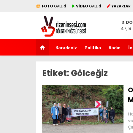
FOTO
GALERİ
VİDEO
GALERİ
YAZARLAR
DO
47,18
Karadeniz
Politika
Kadın
İn
Etiket:
Gölceğiz
O
M
Ha
ve
Çı