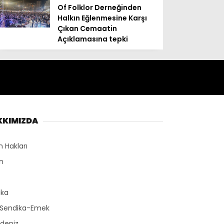
Of Folklor Derneğinden
Halkın Eğlenmesine Karşı
Çıkan Cemaatin
Açıklamasına tepki
KKIMIZDA
n Hakları
n
r
ika
-Sendika-Emek
deniz