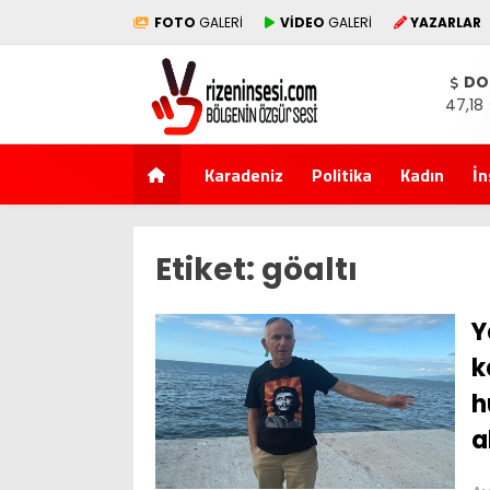
FOTO
GALERİ
VİDEO
GALERİ
YAZARLAR
DO
47,18
Karadeniz
Politika
Kadın
İn
Etiket:
göaltı
Y
k
h
a