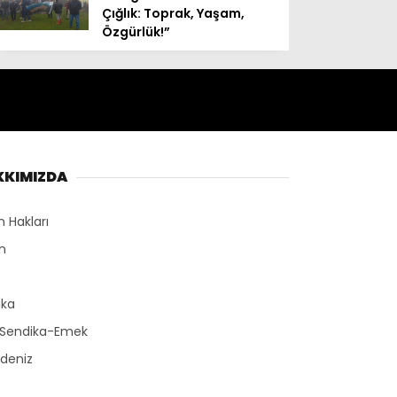
Çığlık: Toprak, Yaşam,
Özgürlük!”
KKIMIZDA
n Hakları
n
r
ika
-Sendika-Emek
deniz