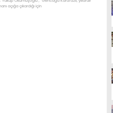
. Yakup Okumuşoğlu , “Gencağa Karafazlı, yıllardır
anı açığa çıkardığı için