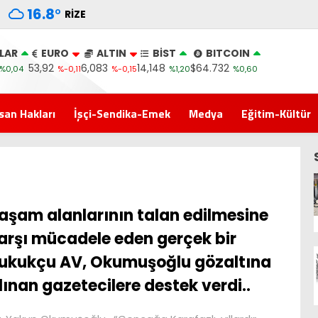
16.8
°
RIZE
LAR
EURO
ALTIN
BİST
BITCOIN
53,92
6,083
14,148
$64.732
%0,04
%-0,11
%-0,15
%1,20
%0,60
san Hakları
İşçi-Sendika-Emek
Medya
Eğitim-Kültür
aşam alanlarının talan edilmesine
arşı mücadele eden gerçek bir
ukukçu AV, Okumuşoğlu gözaltına
lınan gazetecilere destek verdi..