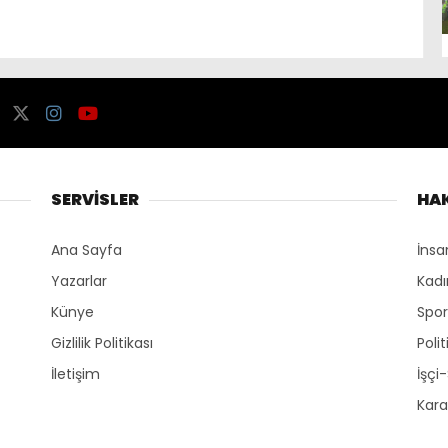
SERVİSLER
HA
Ana Sayfa
İnsa
Yazarlar
Kadı
Künye
Spo
Gizlilik Politikası
Polit
İletişim
İşçi
Kara