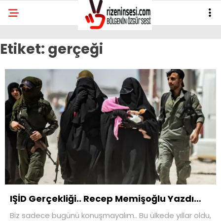
Etiket:
gerçeği
IŞİD Gerçekliği.. Recep Memişoğlu Yazdı…
Biz sadece bugünü konuşmayalım.. Bu ülkede yıllar oldu,