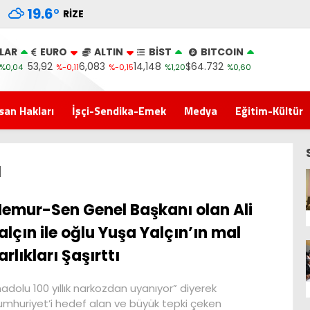
19.6
°
RIZE
LAR
EURO
ALTIN
BİST
BITCOIN
53,92
6,083
14,148
$64.732
%0,04
%-0,11
%-0,15
%1,20
%0,60
san Hakları
İşçi-Sendika-Emek
Medya
Eğitim-Kültür
ı
emur-Sen Genel Başkanı olan Ali
alçın ile oğlu Yuşa Yalçın’ın mal
arlıkları Şaşırttı
adolu 100 yıllık narkozdan uyanıyor” diyerek
mhuriyet’i hedef alan ve büyük tepki çeken