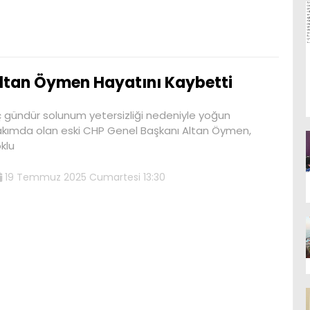
ltan Öymen Hayatını Kaybetti
 gündür solunum yetersizliği nedeniyle yoğun
kımda olan eski CHP Genel Başkanı Altan Öymen,
klu
19 Temmuz 2025 Cumartesi 13:30