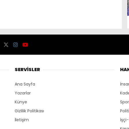
SERVİSLER
HA
Ana Sayfa
İnsa
Yazarlar
Kadı
Künye
Spo
Gizlilik Politikası
Polit
İletişim
İşçi
Kara