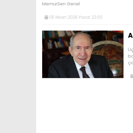
MemurSen Genel
05 Nisan 2026 Pazar 22:00
A
Üç
ba
ço