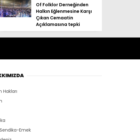
Of Folklor Derneğinden
Halkın Eğlenmesine Karşı
Çıkan Cemaatin
Açıklamasına tepki
KKIMIZDA
n Hakları
n
r
ika
-Sendika-Emek
deniz