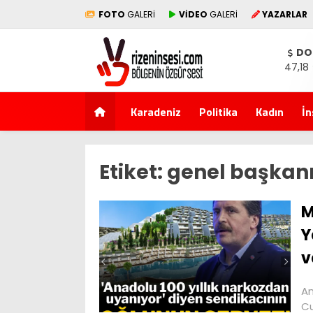
FOTO
GALERİ
VİDEO
GALERİ
YAZARLAR
DO
47,18
Karadeniz
Politika
Kadın
İn
Etiket:
genel başkan
M
Y
v
An
Cu