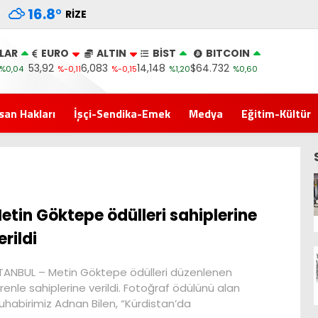
16.8
°
RIZE
LAR
EURO
ALTIN
BİST
BITCOIN
53,92
6,083
14,148
$64.732
%0,04
%-0,11
%-0,15
%1,20
%0,60
san Hakları
İşçi-Sendika-Emek
Medya
Eğitim-Kültür
etin Göktepe ödülleri sahiplerine
erildi
TANBUL – Metin Göktepe ödülleri düzenlenen
renle sahiplerine verildi. Fotoğraf ödülünü alan
habirimiz Adnan Bilen, “Kürdistan’da