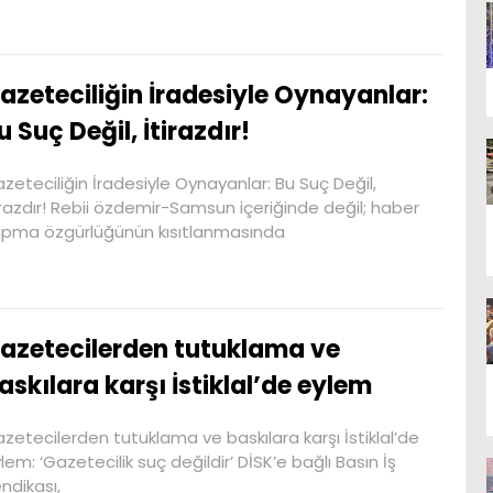
azeteciliğin İradesiyle Oynayanlar:
u Suç Değil, İtirazdır!
zeteciliğin İradesiyle Oynayanlar: Bu Suç Değil,
irazdır! Rebii özdemir-Samsun içeriğinde değil; haber
pma özgürlüğünün kısıtlanmasında
azetecilerden tutuklama ve
askılara karşı İstiklal’de eylem
zetecilerden tutuklama ve baskılara karşı İstiklal’de
lem: ‘Gazetecilik suç değildir’ DİSK’e bağlı Basın İş
ndikası,