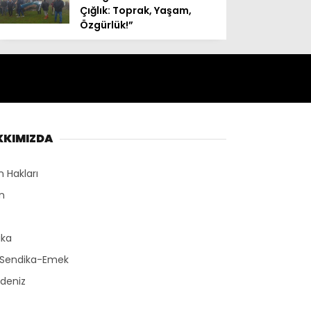
Çığlık: Toprak, Yaşam,
Özgürlük!”
KKIMIZDA
n Hakları
n
r
ika
-Sendika-Emek
deniz