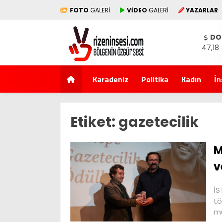
FOTO
GALERİ
VİDEO
GALERİ
YAZARLAR
DO
47,18
Karadeniz
Politika
Kadın
İn
Etiket:
gazetecilik
M
v
İS
tö
mu