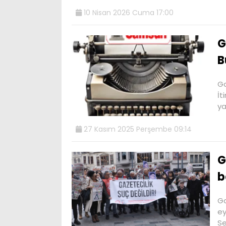
10 Nisan 2026 Cuma 17:00
G
B
Ga
İt
ya
27 Kasım 2025 Perşembe 09:14
G
b
Ga
ey
Se