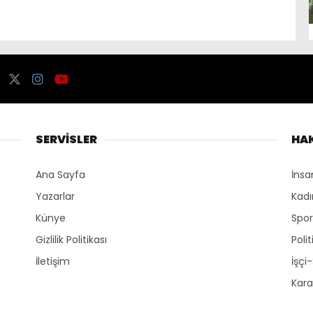
SERVİSLER
HA
Ana Sayfa
İnsa
Yazarlar
Kadı
Künye
Spo
Gizlilik Politikası
Polit
İletişim
İşçi
Kara