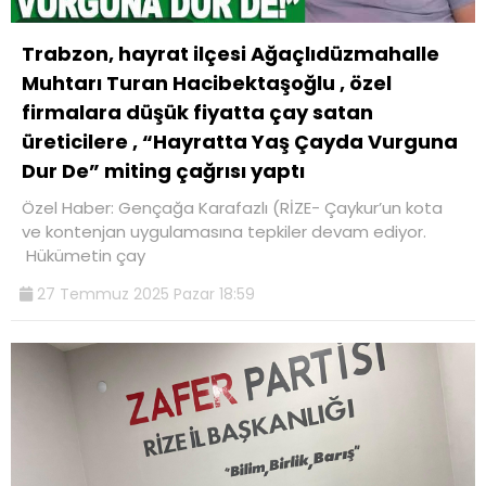
Trabzon, hayrat ilçesi Ağaçlıdüzmahalle
Muhtarı Turan Hacibektaşoğlu , özel
firmalara düşük fiyatta çay satan
üreticilere , “Hayratta Yaş Çayda Vurguna
Dur De” miting çağrısı yaptı
Özel Haber: Gençağa Karafazlı (RİZE- Çaykur’un kota
ve kontenjan uygulamasına tepkiler devam ediyor.
Hükümetin çay
27 Temmuz 2025 Pazar 18:59