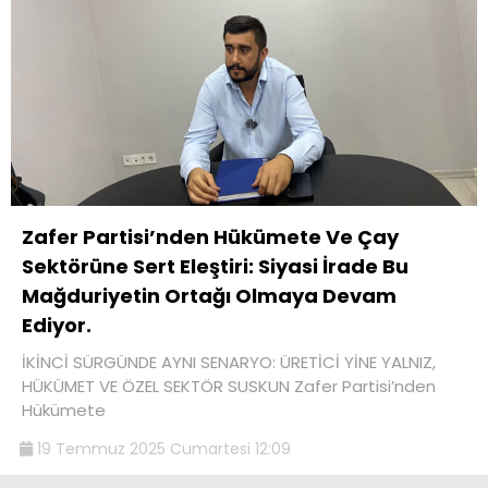
Zafer Partisi’nden Hükümete Ve Çay
Sektörüne Sert Eleştiri: Siyasi İrade Bu
Mağduriyetin Ortağı Olmaya Devam
Ediyor.
İKİNCİ SÜRGÜNDE AYNI SENARYO: ÜRETİCİ YİNE YALNIZ,
HÜKÜMET VE ÖZEL SEKTÖR SUSKUN Zafer Partisi’nden
Hükümete
19 Temmuz 2025 Cumartesi 12:09