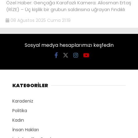
Özel Haber: Gençağa Karafazlı Kamera: Aliosman Ertaş
(RİZE) – Üç kişilik bir grubun saldırısına uğrayan Fındıklı
08 Ağustos 2025 Cuma 21:19
Sosyal medya hesaplarımızı keşfedin
KATEGORİLER
Karadeniz
Politika
Kadın
İnsan Hakları