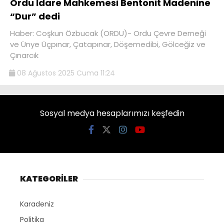
Ordu İdare Mahkemesi Bentonit Madenine
“Dur” dedi
Haber: Coşkun Özbucak (ORDU)- Ordu Çevre Derneği
ve Ünye Üçpınar, Çatapınar, Döşemedibi, Gölceğiz ve
Çınarcık
08 Ağustos 2025 Cuma 11:24
Sosyal medya hesaplarımızı keşfedin
KATEGORİLER
Karadeniz
Politika