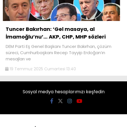
Tuncer Bakırhan: ‘Gel masaya, al
İmamoğlu’nu’… AKP, CHP, MHP sözleri
DEM Parti Eş Genel Başkanı Tuncer Bakırhan, çözüm
süreci, Cumhurbaşkanı Recep Tayyip Erdoğan’ın
mesajları ve
19 Temmuz 2025 Cumartesi 13:40
Sosyal medya hesaplarımızı keşfedin