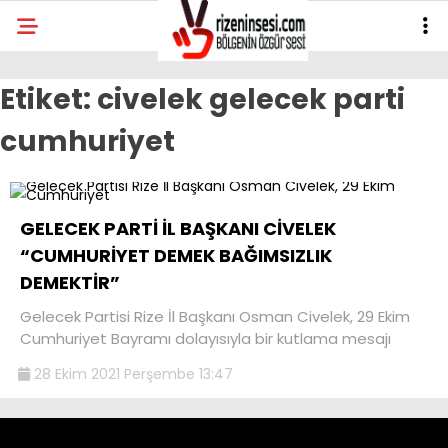
Etiket:
civelek gelecek parti
cumhuriyet
GELECEK PARTİ İL BAŞKANI CİVELEK
“CUMHURİYET DEMEK BAĞIMSIZLIK
DEMEKTİR”
Gelecek Partisi Rize İl Başkanı Osman Civelek, 29 Ekim
Cumhuriyet Bayramı dolayısıyla bir kutlama mesajı
28 Ekim 2021 Perşembe 13:47