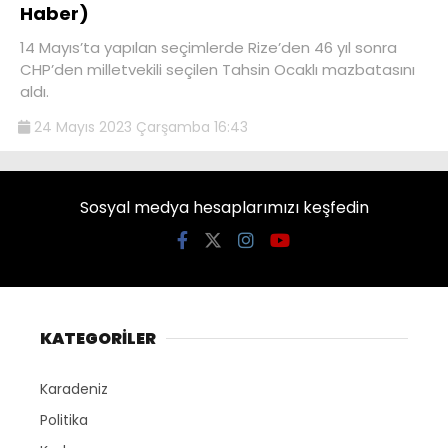
Haber)
14 Mayıs’ta yapılan seçimlerde Rize’den 46 yıl sonra
CHP’den milletvekili seçilen Tahsin Ocaklı mazbatasını
aldı.
24 Mayıs 2023 Çarşamba 16:43
Sosyal medya hesaplarımızı keşfedin
KATEGORİLER
Karadeniz
Politika