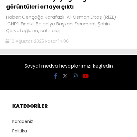
görüntüleri ortaya çıktı
Haber: Gençağa Karafazlı-Ali Osman Ertaş (RİZE) –
CHP’li Fındıklı Belediye Başkanı Ercüment Şahin
Çervatoğlu’na, sahil plajı
10 Ağustos 2025 Pazar 14:06
Sosyal medya hesaplarımızı keşfedin
KATEGORİLER
Karadeniz
Politika