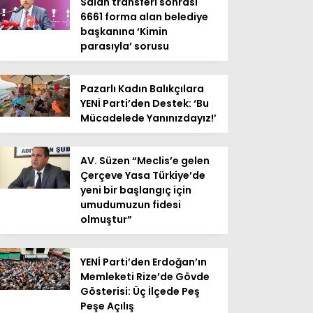
Salah transferi sonrası
6661 forma alan belediye
başkanına ‘Kimin
parasıyla’ sorusu
Pazarlı Kadın Balıkçılara
YENİ Parti’den Destek: ‘Bu
Mücadelede Yanınızdayız!’
AV. Süzen “Meclis’e gelen
Çerçeve Yasa Türkiye’de
yeni bir başlangıç için
umudumuzun fidesi
olmuştur”
YENİ Parti’den Erdoğan’ın
Memleketi Rize’de Gövde
Gösterisi: Üç İlçede Peş
Peşe Açılış