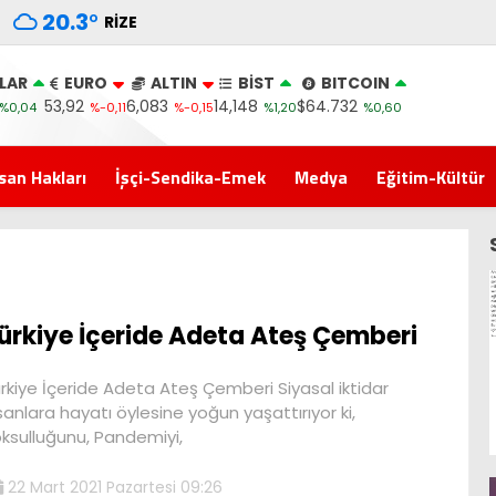
20.3
°
RIZE
LAR
EURO
ALTIN
BİST
BITCOIN
53,92
6,083
14,148
$64.732
%0,04
%-0,11
%-0,15
%1,20
%0,60
san Hakları
İşçi-Sendika-Emek
Medya
Eğitim-Kültür
ürkiye İçeride Adeta Ateş Çemberi
rkiye İçeride Adeta Ateş Çemberi Siyasal iktidar
sanlara hayatı öylesine yoğun yaşattırıyor ki,
ksulluğunu, Pandemiyi,
22 Mart 2021 Pazartesi 09:26