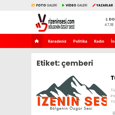
FOTO
GALERİ
VİDEO
GALERİ
YAZARLAR
DO
47,18
Karadeniz
Politika
Kadın
İn
Etiket:
çemberi
T
Tü
in
Yo