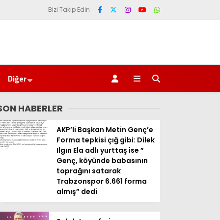
Bizi Takip Edin
Diğer
SON HABERLER
AKP’li Başkan Metin Genç’e
Forma tepkisi çığ gibi: Dilek
Ilgın Ela adlı yurttaş ise ”
Genç, köyünde babasının
toprağını satarak
Trabzonspor 6.661 forma
almış” dedi