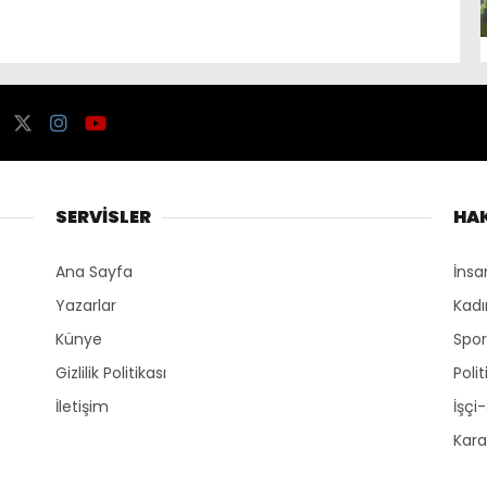
SERVİSLER
HA
Ana Sayfa
İnsa
Yazarlar
Kadı
Künye
Spo
Gizlilik Politikası
Polit
İletişim
İşçi
Kara