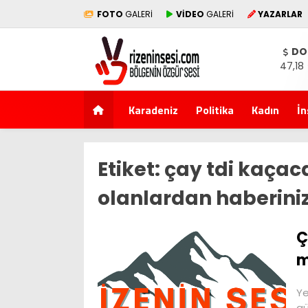
FOTO
GALERİ
VİDEO
GALERİ
YAZARLAR
DO
47,18
Karadeniz
Politika
Kadın
İn
Etiket:
çay tdi kaçac
olanlardan haberiniz
Ç
m
Ye
gü