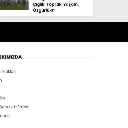
Çığlık: Toprak, Yaşam,
Özgürlük!”
KKIMIZDA
n Hakları
n
r
ika
-Sendika-Emek
deniz