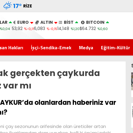
17
°
RIZE
LAR
EURO
ALTIN
BİST
BITCOIN
53,92
6,083
14,148
$64.732
%0,04
%-0,11
%-0,15
%1,20
%0,60
san Hakları
İşçi-Sendika-Emek
Medya
Eğitim-Kültür
ak gerçekten çaykurda
 var mı
AYKUR’da olanlardan haberiniz var
ı?
ni çay sezonunun arifesinde olan üreticiler artan
bre fiyatlarından dem vururken, belli ki önümüzdeki